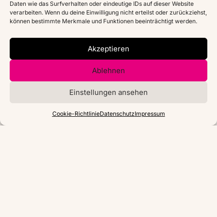
Dermatologisch bestätigt.
Daten wie das Surfverhalten oder eindeutige IDs auf dieser Website
verarbeiten. Wenn du deine Einwilligung nicht erteilst oder zurückziehst,
Hergestellt in Deutschland.
können bestimmte Merkmale und Funktionen beeinträchtigt werden.
Akzeptieren
Ablehnen
*gültig für alle Shampoos. Eine Kleine Menge genügt – dank reichhaltigem Schaum.
Einstellungen ansehen
Cookie-Richtlinie
Datenschutz
Impressum
IMMER IN DEINER NÄHE