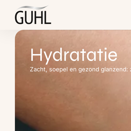
de
inhoud
Geschmeidig
Hydratatie
&
Zacht, soepel en gezond glanzend: 
gesund
glänzend:
So