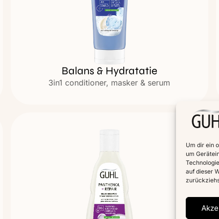
Balans & Hydratatie
3in1 conditioner, masker & serum
Um dir ein 
um Gerätein
Technologie
auf dieser W
zurückziehs
Akze