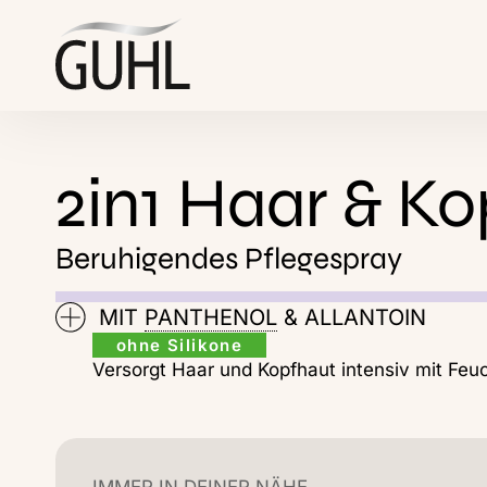
springen
2in1
2in1 Haar & K
Haar
Beruhigendes Pflegespray
&
MIT
PANTHENOL
& ALLANTOIN
Kopfhaut
ohne Silikone
Versorgt Haar und Kopfhaut intensiv mit Feuc
IMMER IN DEINER NÄHE