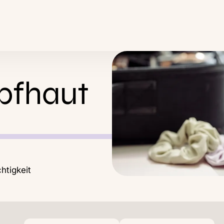
opfhaut
htigkeit