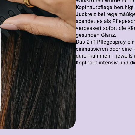
Wirkstoffen wurde für t
Kopfhautpflege beruhigt 
Juckreiz bei regelmäßig
spendet es als Pflegespr
verbessert sofort die Kä
gesunden Glanz.
Das 2in1 Pflegespray ei
einmassieren oder eine 
durchkämmen – jeweils n
Kopfhaut intensiv und di