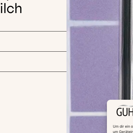
ilch
Um dir ein 
um Gerätein