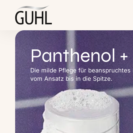
springen
Panthenol
Panthenol +
&
Die milde Pflege für beanspruchtes 
Reparatur
vom Ansatz bis in die Spitze.