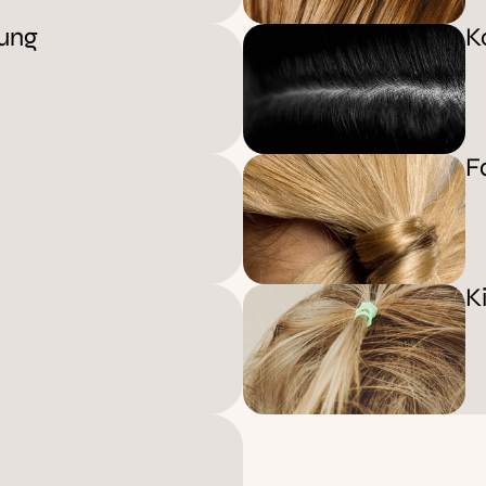
gung
K
F
K