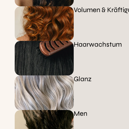
Volumen & Kräfti
Haarwachstum
Glanz
Men