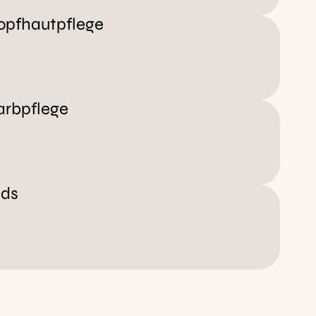
opfhautpflege
arbpflege
ids