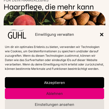
FÜR DEIN HAARERLEBNIS
Haarpflege, die mehr kann
Einwilligung verwalten
Um dir ein optimales Erlebnis zu bieten, verwenden wir Technologien
wie Cookies, um Geräteinformationen zu speichern und/oder darauf
zuzugreifen. Wenn du diesen Technologien zustimmst, können wir
Daten wie das Surfverhalten oder eindeutige IDs auf dieser Website
verarbeiten. Wenn du deine Einwilligung nicht erteilst oder zurückziehst,
können bestimmte Merkmale und Funktionen beeinträchtigt werden.
Akzeptieren
Ablehnen
Unsere Inhaltstoffe
Un
Mit Sorgfalt ausgewählte Inhaltsstoffe – bis
Mit 
Einstellungen ansehen