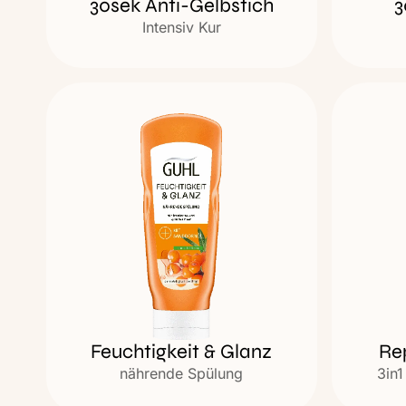
30sek Anti-Gelbstich
3
Intensiv Kur
Feuchtigkeit & Glanz
Re
nährende Spülung
3in1